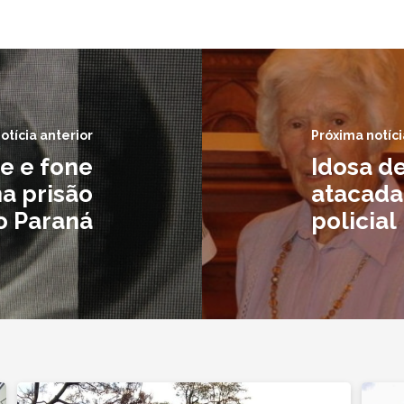
otícia anterior
Próxima notíci
e e fone
Idosa d
na prisão
atacada
o Paraná
policial