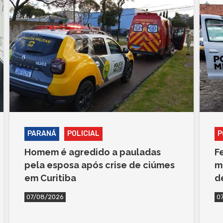
PARANÁ
POLICIAL
P
Homem é agredido a pauladas
F
pela esposa após crise de ciúmes
m
em Curitiba
d
07/08/2026
0