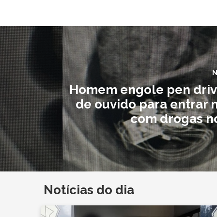
N
Homem engole pen driv
de ouvido para entrar 
com drogas n
Notícias do dia