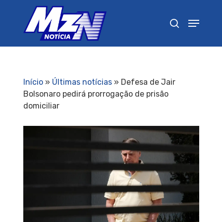
Pressione Enter para pesquisar ou ESC para
fechar
Início
»
Últimas notícias
»
Defesa de Jair
Bolsonaro pedirá prorrogação de prisão
domiciliar