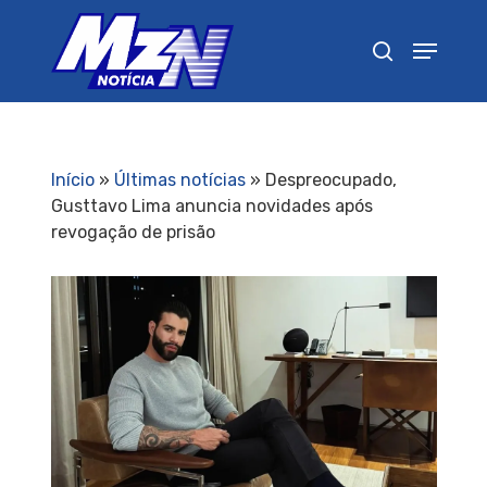
Pressione Enter para pesquisar ou ESC para
fechar
Início
»
Últimas notícias
»
Despreocupado,
Gusttavo Lima anuncia novidades após
revogação de prisão