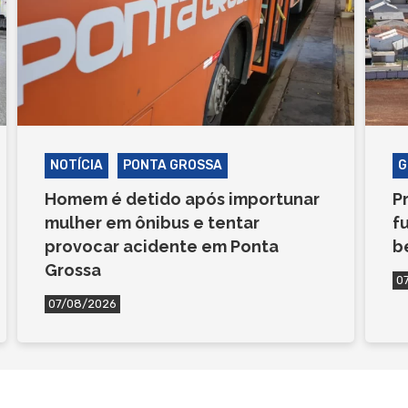
NOTÍCIA
PONTA GROSSA
G
Homem é detido após importunar
P
mulher em ônibus e tentar
f
provocar acidente em Ponta
b
Grossa
0
07/08/2026