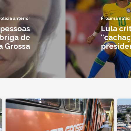
otícia anterior
Próxima notíci
 pessoas
Lula cr
 briga de
“cachaç
a Grossa
preside