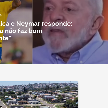
a
itica e Neymar responde:
a não faz bom
nte”