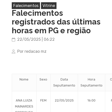
Falecimentos
Vitrine
Falecimentos
registrados das últimas
horas em PG e região
22/05/2025 | 06:22
Por redacao mz
Nome
Sexo
Data
Hora
C
Sepultamento
Sepultamento
ANA LUIZA
FEM
22/05/2025
16:00
MAINARDES