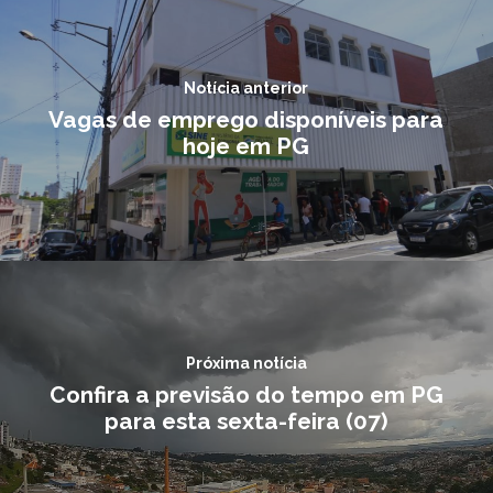
Notícia anterior
Vagas de emprego disponíveis para
hoje em PG
Próxima notícia
Confira a previsão do tempo em PG
para esta sexta-feira (07)