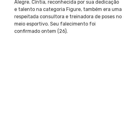
Alegre. Cíntia, reconhecida por sua dedicação
e talento na categoria Figure, também era uma
respeitada consultora e treinadora de poses no
meio esportivo. Seu falecimento foi
confirmado ontem (26).
A Musclecontest International, organização
ligada ao universo do fisiculturismo, confirmou
que a causa da morte de Cíntia foi decorrente
de complicações após um quadro de
pneumonia. A atleta estava se preparando
arduamente para participar do Musclecontest
Brasil, uma das competições mais importantes
do calendário nacional, programada para julho
deste ano.
Em um comunicado oficial, a organização
expressou profundo pesar pela perda precoce
da atleta, destacando sua contribuição não
apenas como competidora, mas também como