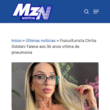
Pressione Enter para pesquisar ou ESC para
fechar
Início
»
Últimas notícias
»
Fisiculturista Cíntia
Goldani falece aos 36 anos vítima de
pneumonia