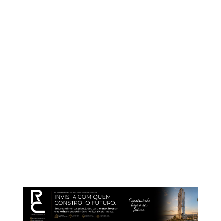
uma figura carismática e inspiradora dentro da
comunidade do fisiculturismo:
“É com muita dor e tristeza que informamos o
falecimento da Atleta Figure Profissional
Cíntia Goldani, devido a complicações de uma
pneumonia. Cíntia era um anjo em forma de
ser humano. Deus precisava de reforço no céu.
Jamais será esquecida pela família
MuscleContest. Cíntia era a apresentadora da
categoria Figure em nosso canal
@musclecontestfemme. R.I.P.”