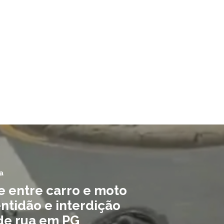
a
e entre carro e moto
ntidão e interdição
 de rua em PG