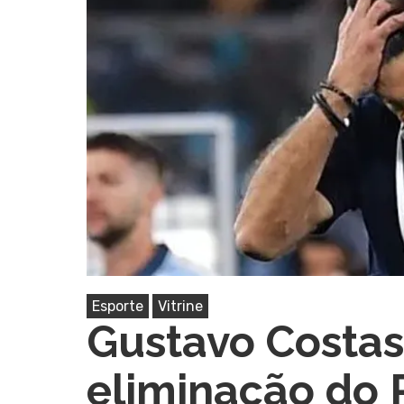
Pressione Enter para pesquisar ou ESC pa
Esporte
Vitrine
Gustavo Costas
eliminação do 