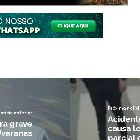
Próxima notíci
otícia anterior
Acident
ra grave
causa le
Uvaranas
parcial