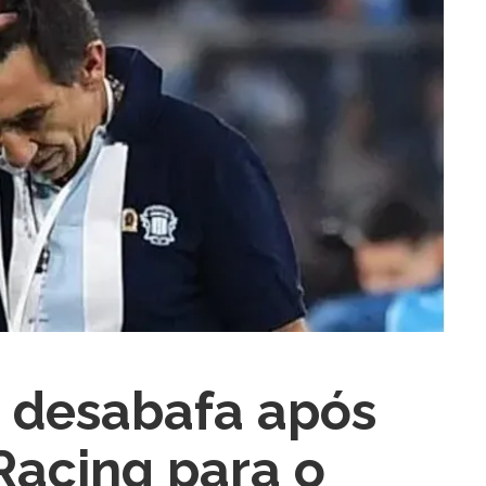
ra fechar
 desabafa após
Racing para o