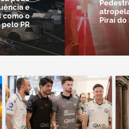
Pedestr
uência e
atropel
s como o
Piraí do
 pelo PR