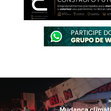
N
Mudança climát