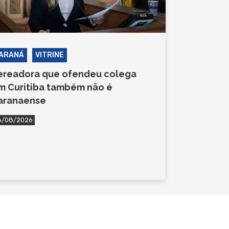
ARANÁ
VITRINE
ereadora que ofendeu colega
m Curitiba também não é
aranaense
6/08/2026