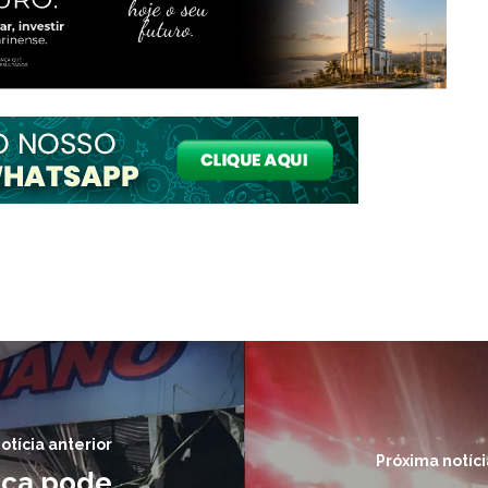
otícia anterior
Próxima notíci
ica pode