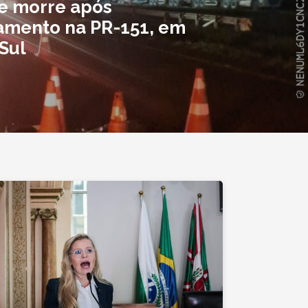
e morre após
amento na PR-151, em
 Sul