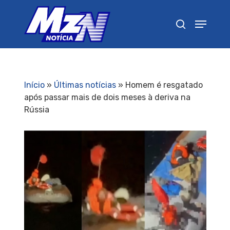
Pressione Enter para pesquisar ou ESC para
fechar
Início
»
Últimas notícias
»
Homem é resgatado
após passar mais de dois meses à deriva na
Rússia