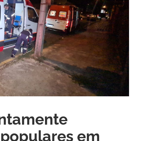
ntamente
ra fechar
 populares em