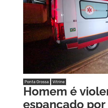
Ponta Grossa
Vitrine
Homem é viole
Pressione Enter para pesquisar ou ESC pa
espancado por