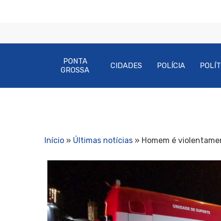
PONTA
CIDADES
POLÍCIA
POLÍT
GROSSA
Início
»
Últimas notícias
»
Homem é violentamen