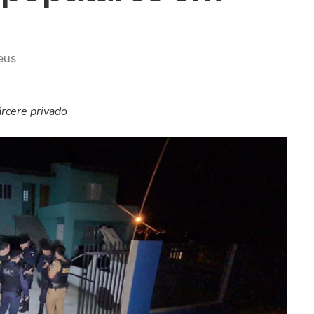
eus
árcere privado