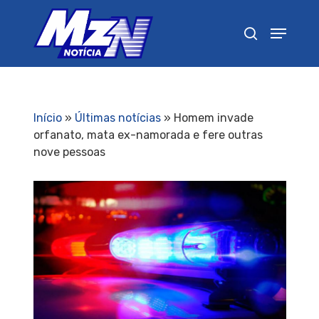
Pressione Enter para pesquisar ou ESC para
fechar
Início
»
Últimas notícias
»
Homem invade
orfanato, mata ex-namorada e fere outras
nove pessoas