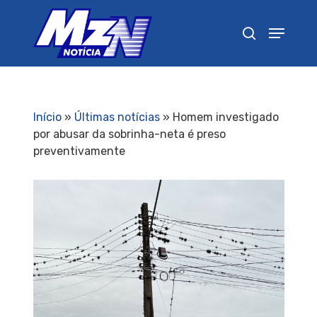
Pressione Enter para pesquisar ou ESC para
fechar
Início
»
Últimas notícias
»
Homem investigado
por abusar da sobrinha-neta é preso
preventivamente