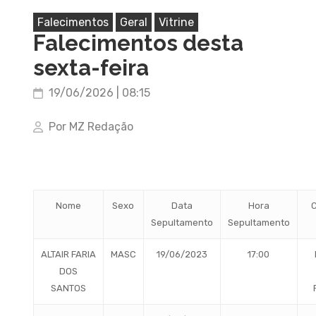
Falecimentos
Geral
Vitrine
Falecimentos desta
sexta-feira
19/06/2026 | 08:15
Por MZ Redação
Nome
Sexo
Data
Hora
C
Sepultamento
Sepultamento
ALTAIR FARIA
MASC
19/06/2023
17:00
DOS
SANTOS