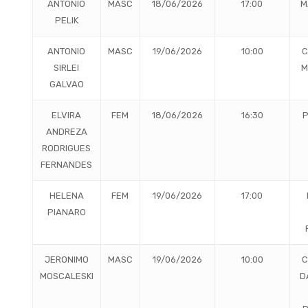
ANTONIO
MASC
18/06/2026
17:00
M
PELIK
ANTONIO
MASC
19/06/2026
10:00
C
SIRLEI
M
GALVAO
ELVIRA
FEM
18/06/2026
16:30
P
ANDREZA
RODRIGUES
FERNANDES
HELENA
FEM
19/06/2026
17:00
PIANARO
JERONIMO
MASC
19/06/2026
10:00
C
MOSCALESKI
D