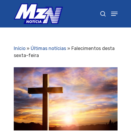
Pressione Enter para pesquisar ou ESC para
fechar
Início
»
Últimas notícias
»
Falecimentos desta
sexta-feira