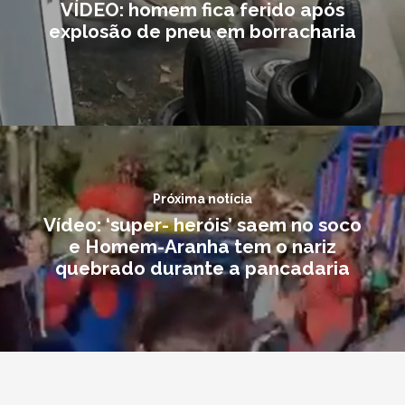
VÍDEO: homem fica ferido após
explosão de pneu em borracharia
Próxima notícia
Vídeo: ‘super- heróis’ saem no soco
e Homem-Aranha tem o nariz
quebrado durante a pancadaria