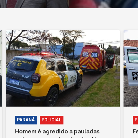
PARANÁ
POLICIAL
P
Homem é agredido a pauladas
F