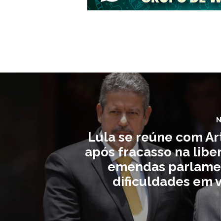
N
Lula se reúne com Ar
após fracasso na libe
emendas parlame
dificuldades em 