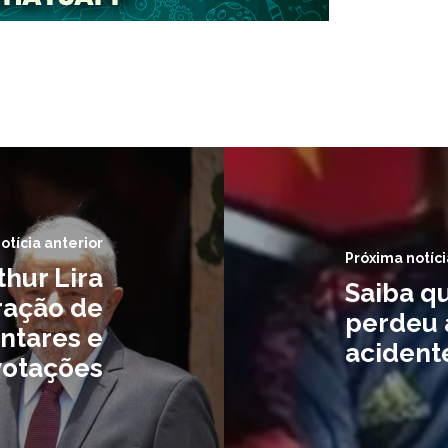
otícia anterior
Próxima notíci
thur Lira
Saiba q
ração de
perdeu 
ntares e
acident
votações