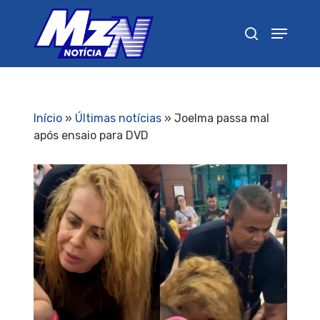
Pressione Enter para pesquisar ou ESC para
fechar
Início
»
Últimas notícias
»
Joelma passa mal
após ensaio para DVD