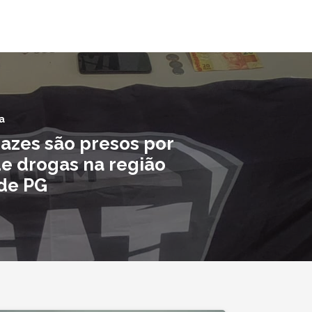
a
pazes são presos por
de drogas na região
 de PG