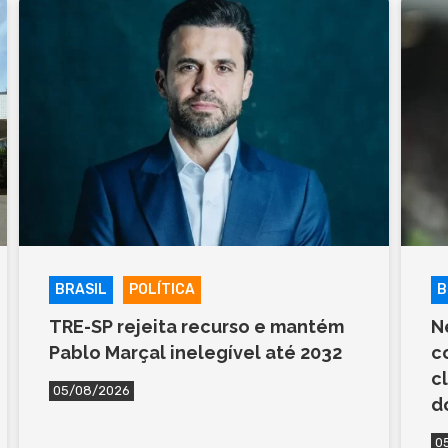
BRASIL
POLÍTICA
B
TRE-SP rejeita recurso e mantém
N
Pablo Marçal inelegível até 2032
c
c
05/08/2026
d
0