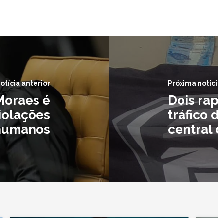
otícia anterior
Próxima notíci
Moraes é
Dois ra
iolações
tráfico 
 humanos
central