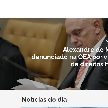
N
Alexandre de 
denunciado na OEA por v
de direitos
Notícias do dia