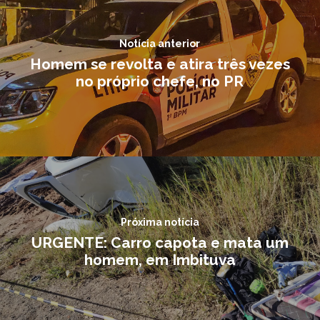
Notícia anterior
Homem se revolta e atira três vezes
no próprio chefe, no PR
Próxima notícia
URGENTE: Carro capota e mata um
homem, em Imbituva