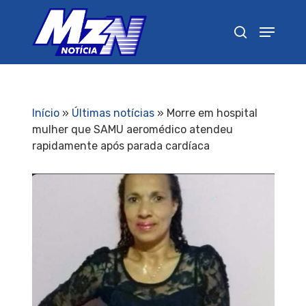
Pressione Enter para pesquisar ou ESC para
fechar
Início
»
Últimas notícias
»
Morre em hospital
mulher que SAMU aeromédico atendeu
rapidamente após parada cardíaca