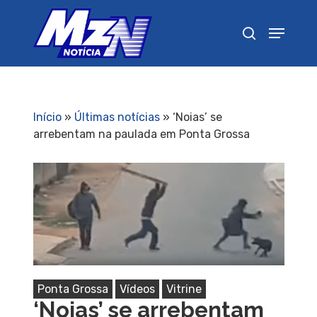
Pressione Enter para pesquisar ou ESC para
fechar
Início
»
Últimas notícias
»
‘Noias’ se
arrebentam na paulada em Ponta Grossa
Ponta Grossa
Vídeos
Vitrine
‘Noias’ se arrebentam