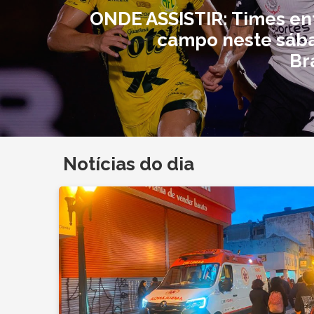
ONDE ASSISTIR: Times e
campo neste sáb
Br
Notícias do dia