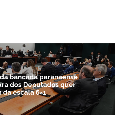
a
da bancada paranaense
ra dos Deputados quer
m da escala 6×1