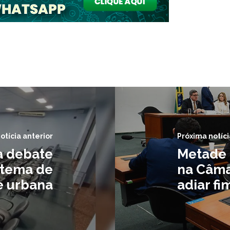
otícia anterior
Próxima notíci
a debate
Metade 
stema de
na Câma
e urbana
adiar fi