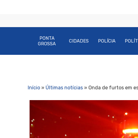
PONTA
CIDADES
POLÍCIA
POLÍT
GROSSA
Início
»
Últimas notícias
»
Onda de furtos em e