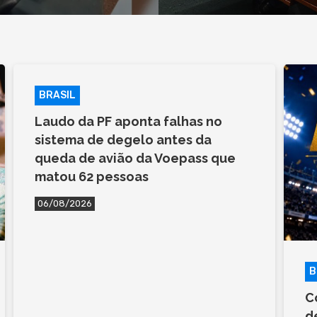
BRASIL
Laudo da PF aponta falhas no
sistema de degelo antes da
queda de avião da Voepass que
matou 62 pessoas
06/08/2026
B
C
d