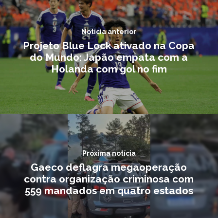
Notícia anterior
Projeto Blue Lock ativado na Copa
do Mundo: Japão empata com a
Holanda com gol no fim
Próxima notícia
Gaeco deflagra megaoperação
contra organização criminosa com
559 mandados em quatro estados