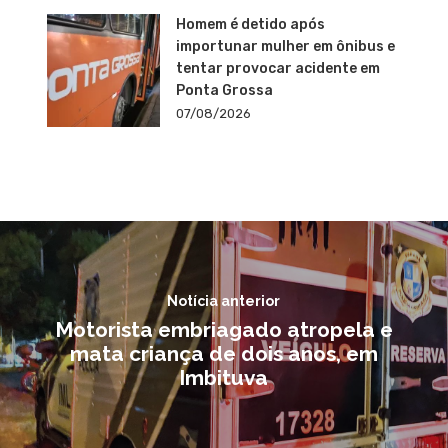
Homem é detido após
importunar mulher em ônibus e
tentar provocar acidente em
Ponta Grossa
07/08/2026
Notícia anterior
Motorista embriagado atropela e
mata criança de dois anos, em
Imbituva