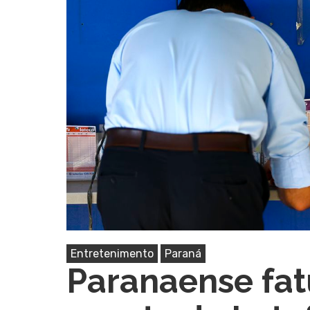
Pressione Enter para pesquisar ou ESC pa
Entretenimento
Paraná
Paranaense fat