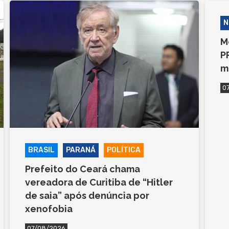
N
M
P
m
0
BRASIL
PARANÁ
POLÍTICA
Prefeito do Ceará chama
vereadora de Curitiba de “Hitler
de saia” após denúncia por
xenofobia
07/08/2026