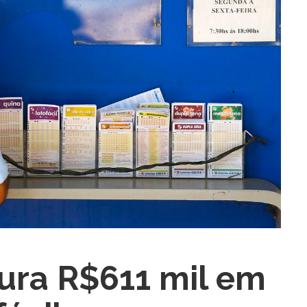
ra fechar
ura R$611 mil em