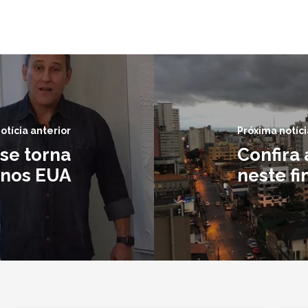
otícia anterior
Próxima notíci
 se torna
Confira
 nos EUA
neste f