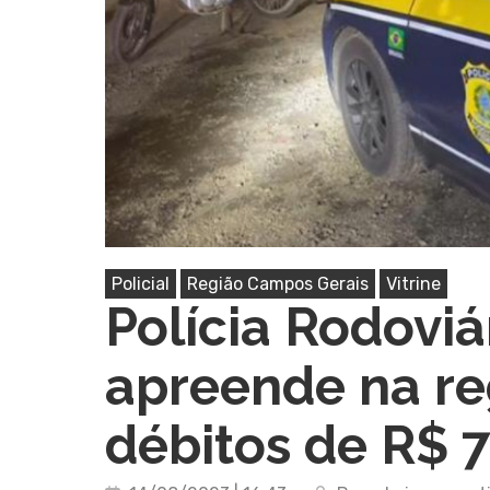
Policial
Região Campos Gerais
Vitrine
Polícia Rodoviá
Pressione Enter para pesquisar ou ESC pa
apreende na r
débitos de R$ 7