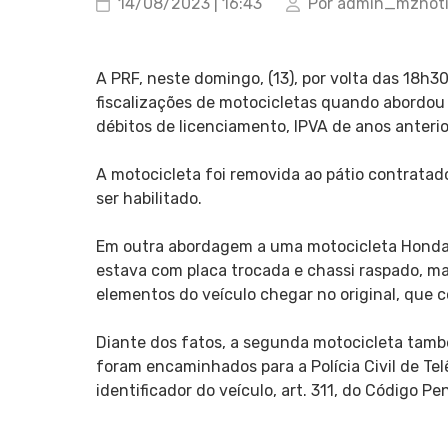
14/08/2023 | 16:43
Por admin_mznot
A PRF, neste domingo, (13), por volta das 18h
fiscalizações de motocicletas quando abordou
débitos de licenciamento, IPVA de anos anterio
A motocicleta foi removida ao pátio contratad
ser habilitado.
Em outra abordagem a uma motocicleta Honda C
estava com placa trocada e chassi raspado, ma
elementos do veículo chegar no original, que 
Diante dos fatos, a segunda motocicleta tamb
foram encaminhados para a Polícia Civil de Te
identificador do veículo, art. 311, do Código Pe