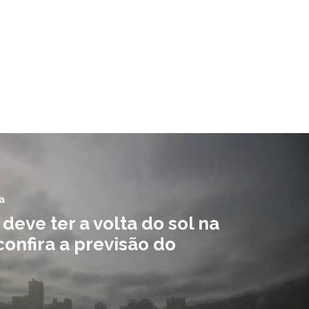
a
eve ter a volta do sol na
confira a previsão do