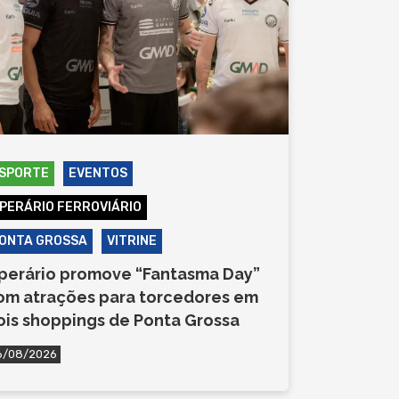
SPORTE
EVENTOS
PERÁRIO FERROVIÁRIO
ONTA GROSSA
VITRINE
perário promove “Fantasma Day”
om atrações para torcedores em
ois shoppings de Ponta Grossa
6/08/2026