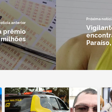
Próxima notíci
otícia anterior
Vigilant
a prêmio
encontr
 milhões
Paraíso