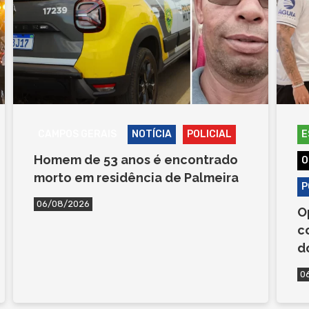
CAMPOS GERAIS
NOTÍCIA
POLICIAL
E
Homem de 53 anos é encontrado
O
morto em residência de Palmeira
P
06/08/2026
O
c
d
0