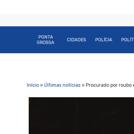
PONTA
CIDADES
POLÍCIA
POLÍT
GROSSA
Início
»
Últimas notícias
»
Procurado por roubo