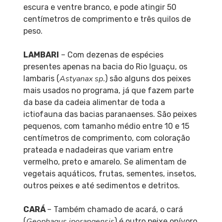
escura e ventre branco, e pode atingir 50
centímetros de comprimento e três quilos de
peso.
LAMBARI
– Com dezenas de espécies
presentes apenas na bacia do Rio Iguaçu, os
Astyanax sp
lambaris (
.) são alguns dos peixes
mais usados no programa, já que fazem parte
da base da cadeia alimentar de toda a
ictiofauna das bacias paranaenses. São peixes
pequenos, com tamanho médio entre 10 e 15
centímetros de comprimento, com coloração
prateada e nadadeiras que variam entre
vermelho, preto e amarelo. Se alimentam de
vegetais aquáticos, frutas, sementes, insetos,
outros peixes e até sedimentos e detritos.
CARÁ
– Também chamado de acará, o cará
Geophagus iporangensis
(
) é outro peixe onívoro,