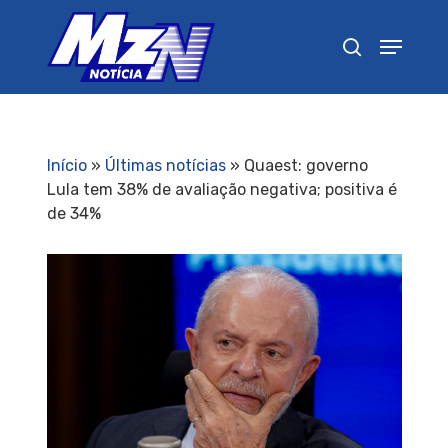
Pressione Enter para pesquisar ou ESC para
fechar
Início
»
Últimas notícias
»
Quaest: governo
Lula tem 38% de avaliação negativa; positiva é
de 34%