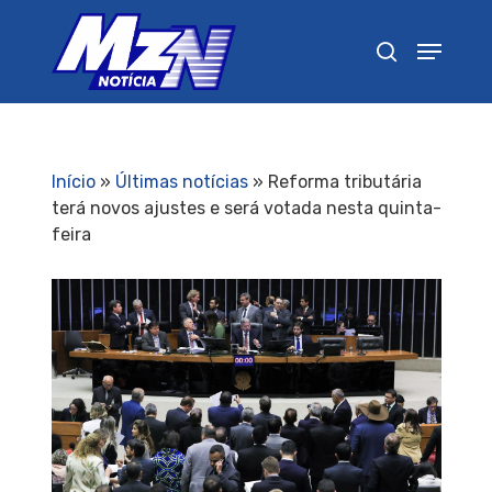
Pressione Enter para pesquisar ou ESC para
fechar
Início
»
Últimas notícias
»
Reforma tributária
terá novos ajustes e será votada nesta quinta-
feira