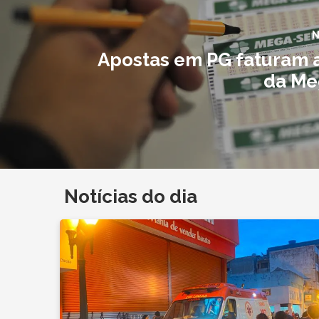
N
Apostas em PG faturam 
da Me
Notícias do dia