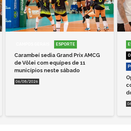
CAMPOS GERAIS
ESPORTE
E
Carambeí sedia Grand Prix AMCG
O
de Vôlei com equipes de 11
P
municípios neste sábado
O
06/08/2026
c
d
0