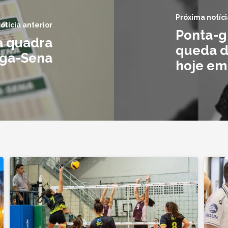
Próxima notíci
otícia anterior
Ponta-g
a quadra
queda d
ga-Sena
hoje em