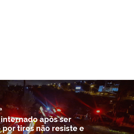
a
nternado após ser
 por tiros não resiste e