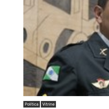
Pressione Enter para pesquisar ou ESC pa
Política
Vitrine