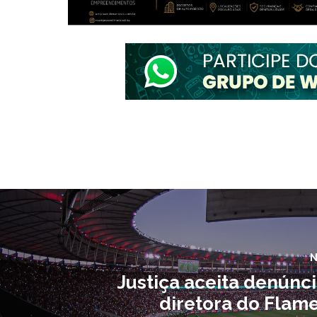
N
Justiça aceita denúnc
diretora do Flam