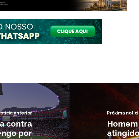
otícia anterior
Próxima notíci
ia contra
Homem i
engo por
atingido