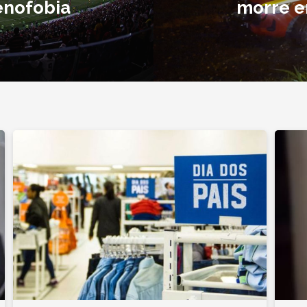
enofobia
morre 