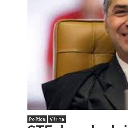
Pressione Enter para pesquisar ou ESC pa
Política
Vitrine