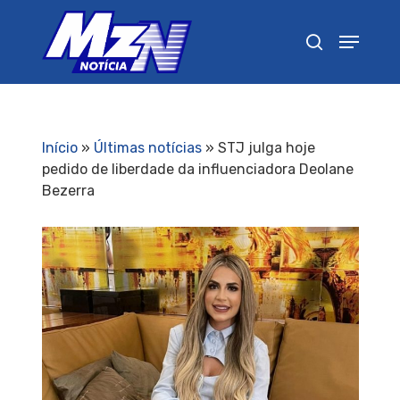
Pressione Enter para pesquisar ou ESC para
fechar
Início
»
Últimas notícias
»
STJ julga hoje
pedido de liberdade da influenciadora Deolane
Bezerra