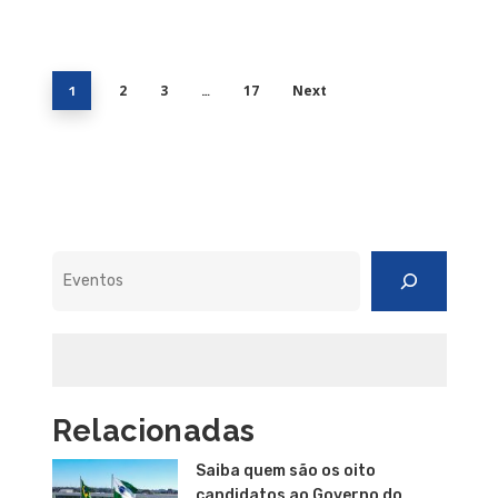
2
3
17
Next
1
…
Pesquisar
Relacionadas
Saiba quem são os oito
candidatos ao Governo do