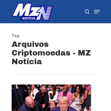
Pressione Enter para pesquisar ou ESC para
fechar
Tag
Arquivos
Criptomoedas - MZ
Notícia