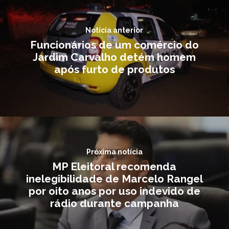
Notícia anterior
Funcionários de um comércio do
Jardim Carvalho detém homem
após furto de produtos
Próxima notícia
MP Eleitoral recomenda
inelegibilidade de Marcelo Rangel
por oito anos por uso indevido de
rádio durante campanha