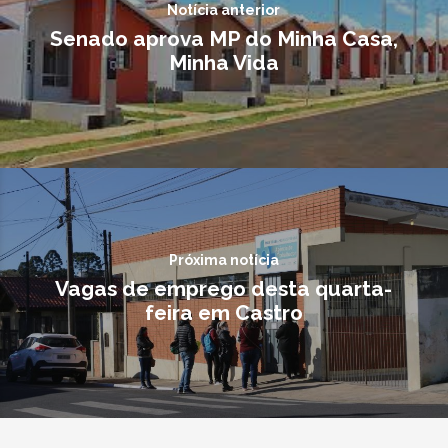
Notícia anterior
Senado aprova MP do Minha Casa,
Minha Vida
Próxima notícia
Vagas de emprego desta quarta-
feira em Castro