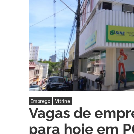
Emprego
Vitrine
Vagas de empre
Pressione Enter para pesquisar ou ESC pa
para hoje em 