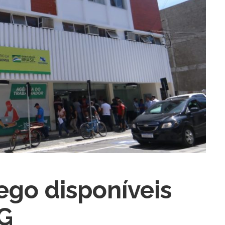
go disponíveis
ra fechar
PG