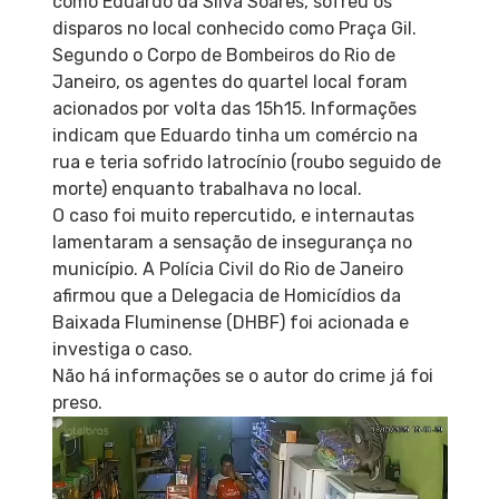
como Eduardo da Silva Soares, sofreu os
disparos no local conhecido como Praça Gil.
Segundo o Corpo de Bombeiros do Rio de
Janeiro, os agentes do quartel local foram
acionados por volta das 15h15. Informações
indicam que Eduardo tinha um comércio na
rua e teria sofrido latrocínio (roubo seguido de
morte) enquanto trabalhava no local.
O caso foi muito repercutido, e internautas
lamentaram a sensação de insegurança no
município. A Polícia Civil do Rio de Janeiro
afirmou que a Delegacia de Homicídios da
Baixada Fluminense (DHBF) foi acionada e
investiga o caso.
Não há informações se o autor do crime já foi
preso.
Tocador
de
vídeo