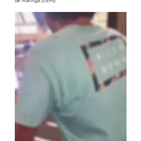
de Maringá (UEM).”
Tocador
de
vídeo