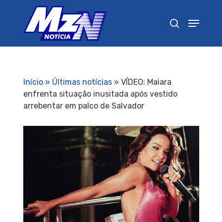
Pressione Enter para pesquisar ou ESC para
fechar
Início
»
Últimas notícias
»
VÍDEO: Maiara
enfrenta situação inusitada após vestido
arrebentar em palco de Salvador