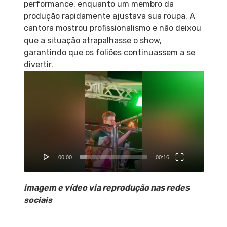
performance, enquanto um membro da
produção rapidamente ajustava sua roupa. A
cantora mostrou profissionalismo e não deixou
que a situação atrapalhasse o show,
garantindo que os foliões continuassem a se
divertir.
Tocador
de
vídeo
00:00
00:16
imagem e vídeo via reprodução nas redes
sociais