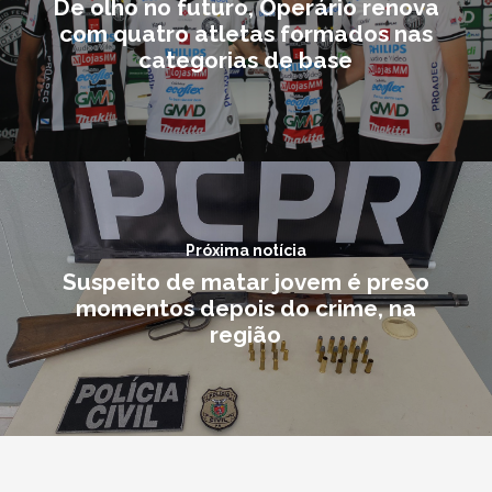
De olho no futuro, Operário renova
com quatro atletas formados nas
categorias de base
Próxima notícia
Suspeito de matar jovem é preso
momentos depois do crime, na
região