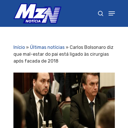
Pressione Enter para pesquisar ou ESC para
fechar
Início
»
Últimas notícias
»
Carlos Bolsonaro diz
que mal-estar do pai está ligado às cirurgias
após facada de 2018