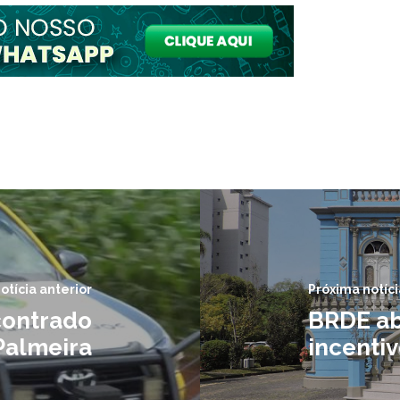
otícia anterior
Próxima notíci
contrado
BRDE ab
Palmeira
incentiv