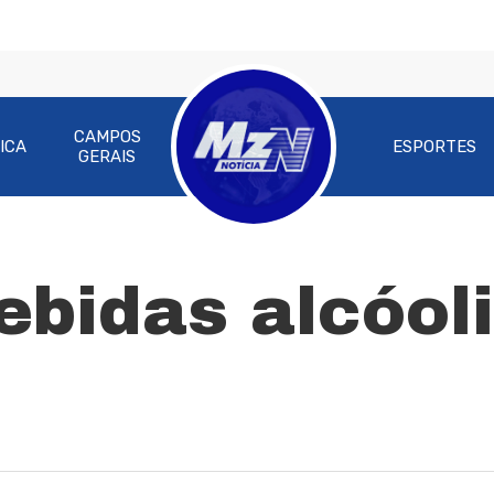
CAMPOS
ICA
ESPORTES
GERAIS
ebidas alcóol
ra fechar