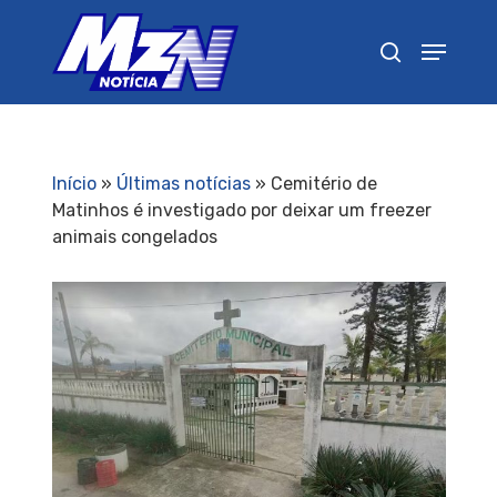
Pressione Enter para pesquisar ou ESC para
fechar
Início
»
Últimas notícias
»
Cemitério de
Matinhos é investigado por deixar um freezer
animais congelados