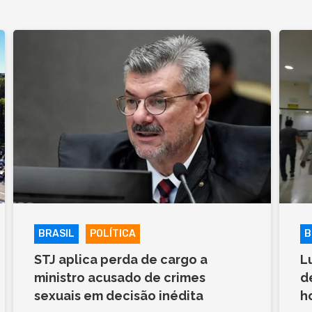
BRASIL
POLÍTICA
B
STJ aplica perda de cargo a
L
ministro acusado de crimes
d
sexuais em decisão inédita
h