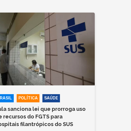
RASIL
POLÍTICA
SAÚDE
ula sanciona lei que prorroga uso
e recursos do FGTS para
ospitais filantrópicos do SUS