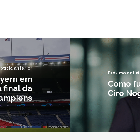
otícia anterior
Próxima notíci
ayern em
Como fu
 final da
Ciro No
ampions