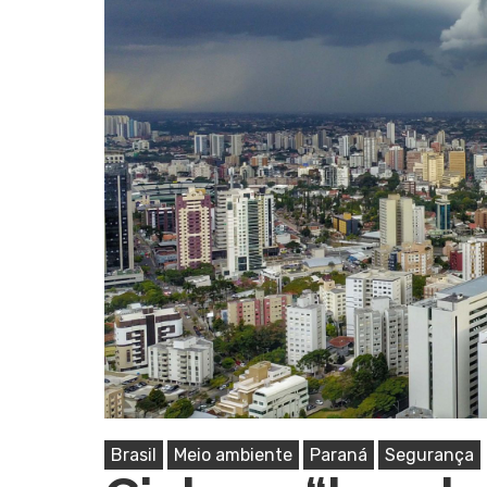
Pressione Enter para pesquisar ou ESC pa
Brasil
Meio ambiente
Paraná
Segurança