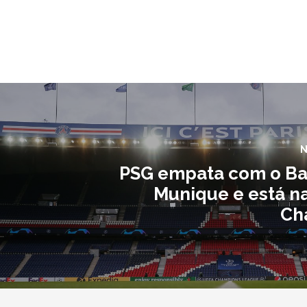
N
PSG empata com o B
Munique e está na
Ch