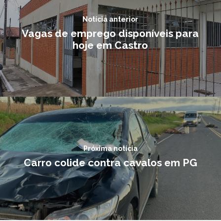
Notícia anterior
Vagas de emprego disponíveis para
hoje em Castro
Próxima notícia
Carro colide contra cavalos em PG